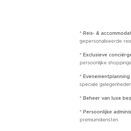
*
Reis- & accommoda
gepersonaliseerde rei
*
Exclusieve conciërg
persoonlijke shoppinge
*
Evenementplanning 
speciale gelegenheden
*
Beheer van luxe bez
*
Persoonlijke adminis
premiumdiensten.