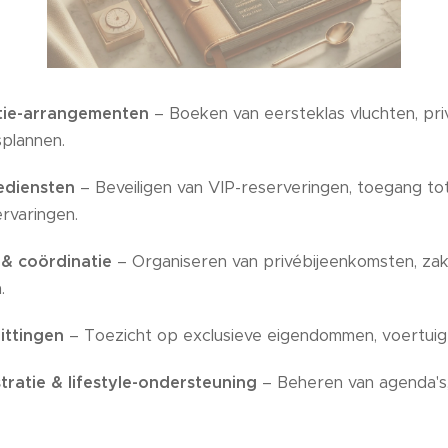
tie-arrangementen
– Boeken van eersteklas vluchten, priv
splannen.
ediensten
– Beveiligen van VIP-reserveringen, toegang t
rvaringen.
& coördinatie
– Organiseren van privébijeenkomsten, za
.
ittingen
– Toezicht op exclusieve eigendommen, voertuige
tratie & lifestyle-ondersteuning
– Beheren van agenda's